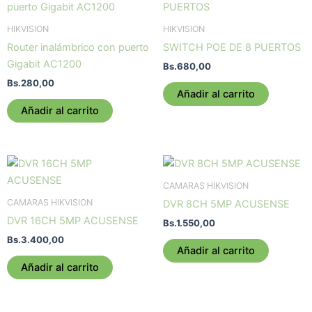
HIKVISION
HIKVISION
Router inalámbrico con puerto
SWITCH POE DE 8 PUERTOS
Gigabit AC1200
Bs.
680,00
Bs.
280,00
Añadir al carrito
Añadir al carrito
CAMARAS HIKVISION
CAMARAS HIKVISION
DVR 8CH 5MP ACUSENSE
DVR 16CH 5MP ACUSENSE
Bs.
1.550,00
Bs.
3.400,00
Añadir al carrito
Añadir al carrito