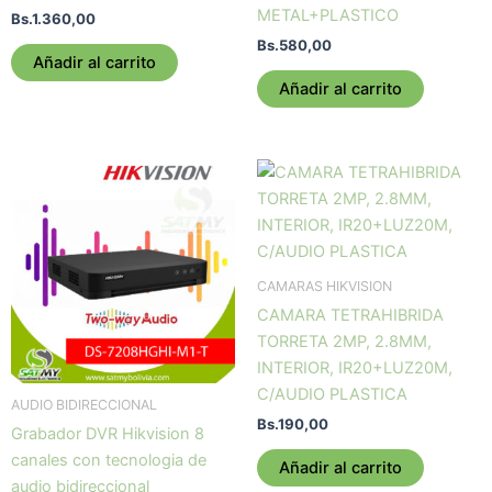
METAL+PLASTICO
Bs.
1.360,00
Bs.
580,00
Añadir al carrito
Añadir al carrito
CAMARAS HIKVISION
CAMARA TETRAHIBRIDA
TORRETA 2MP, 2.8MM,
INTERIOR, IR20+LUZ20M,
C/AUDIO PLASTICA
AUDIO BIDIRECCIONAL
Bs.
190,00
Grabador DVR Hikvision 8
canales con tecnologia de
Añadir al carrito
audio bidireccional