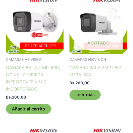
AGOTADO
CAMARAS HIKVISION
CAMARAS HIKVISION
CAMARA BALA 2 MP, IP67,
CAMARA BALA 2MP IP67,
CON LUZ HIBRIDA
METALICA
INTELIGENTE y MIC
Bs.
260,00
INCORPORADO
Leer más
Bs.
280,00
Añadir al carrito