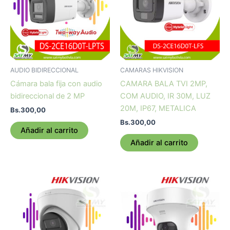
AUDIO BIDIRECCIONAL
CAMARAS HIKVISION
Cámara bala fija con audio
CAMARA BALA TVI 2MP,
bidireccional de 2 MP
COM AUDIO, IR 30M, LUZ
20M, IP67, METALICA
Bs.
300,00
Bs.
300,00
Añadir al carrito
Añadir al carrito