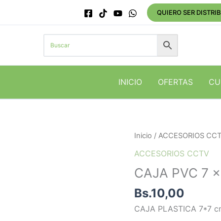
QUIERO SER DISTRI
INICIO
OFERTAS
CU
CAJA
Inicio
/
ACCESORIOS CC
PVC
ACCESORIOS CCTV
7
CAJA PVC 7 x
x
7
Bs.
10,00
con
CAJA PLASTICA 7*7 
tapa