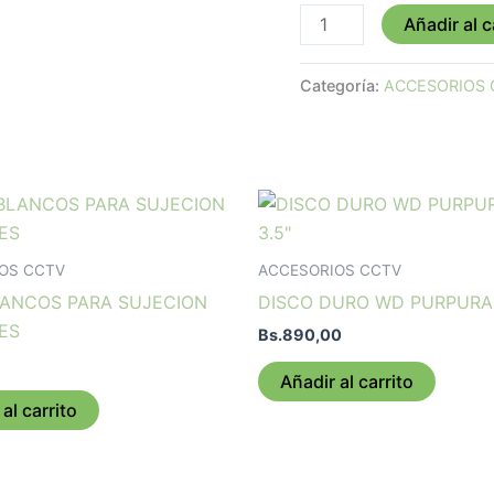
cantidad
Añadir al c
Categoría:
ACCESORIOS 
OS CCTV
ACCESORIOS CCTV
LANCOS PARA SUJECION
DISCO DURO WD PURPURA 
ES
Bs.
890,00
Añadir al carrito
al carrito