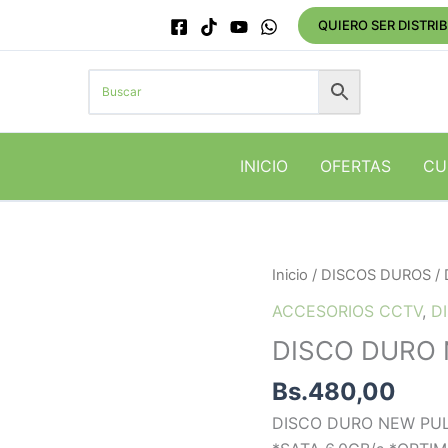
QUIERO SER DISTRI
INICIO
OFERTAS
CU
DISCO
Inicio
/
DISCOS DUROS
/
DURO
ACCESORIOS CCTV
,
D
NUEVO
DISCO DURO 
PULL
1TB
Bs.
480,00
SEAGATE
DISCO DURO NEW PUL
cantidad