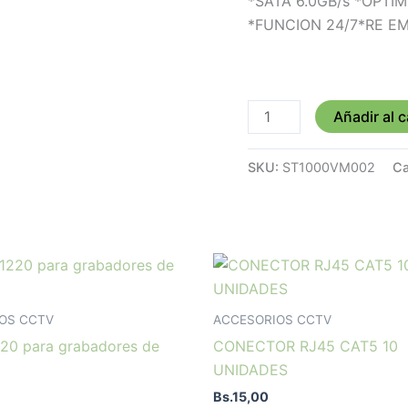
*SATA 6.0GB/s *OPT
*FUNCION 24/7*RE 
Añadir al c
SKU:
ST1000VM002
Ca
OS CCTV
ACCESORIOS CCTV
220 para grabadores de
CONECTOR RJ45 CAT5 10
UNIDADES
Bs.
15,00