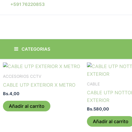
Ir
+591 76220853
al
contenido
CATEGORIAS
ACCESORIOS CCTV
CABLE
CABLE UTP EXTERIOR X METRO
CABLE UTP NOTTO
Bs.
4,00
EXTERIOR
Añadir al carrito
Bs.
580,00
Añadir al carrito