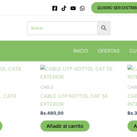
QUIERO SER DISTRI
INICIO
OFERTAS
CU
CABLE
CAB
L CAT6
CABLE UTP NOTTOL CAT 5E
CAB
EXTERIOR
INT
Bs.
480,00
Bs.
3
Añadir al carrito
A