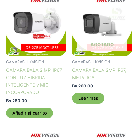
AGOTADO
CAMARAS HIKVISION
CAMARAS HIKVISION
CAMARA BALA 2 MP, IP67,
CAMARA BALA 2MP IP67,
CON LUZ HIBRIDA
METALICA
INTELIGENTE y MIC
Bs.
260,00
INCORPORADO
Leer más
Bs.
280,00
Añadir al carrito