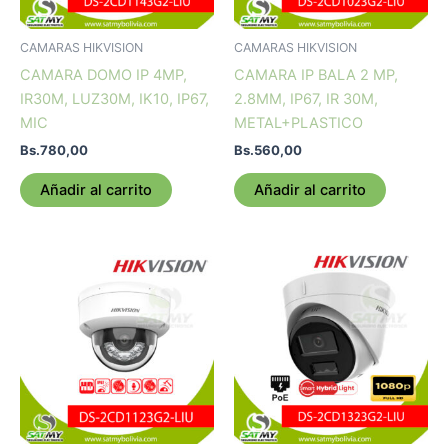
CAMARAS HIKVISION
CAMARAS HIKVISION
CAMARA DOMO IP 4MP,
CAMARA IP BALA 2 MP,
IR30M, LUZ30M, IK10, IP67,
2.8MM, IP67, IR 30M,
MIC
METAL+PLASTICO
Bs.
780,00
Bs.
560,00
Añadir al carrito
Añadir al carrito