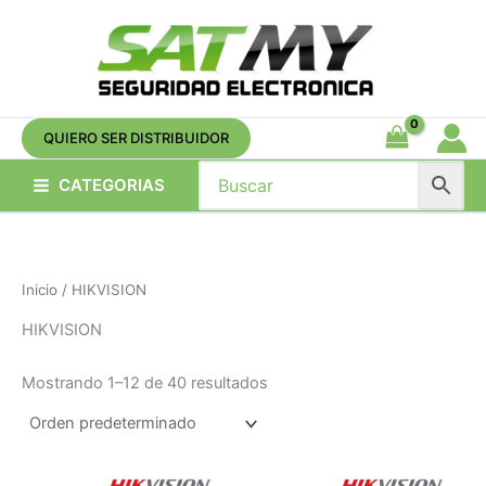
Ir
al
contenido
QUIERO SER DISTRIBUIDOR
CATEGORIAS
Inicio
/ HIKVISION
HIKVISION
Mostrando 1–12 de 40 resultados