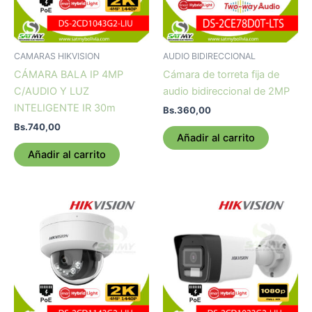
CAMARAS HIKVISION
AUDIO BIDIRECCIONAL
CÁMARA BALA IP 4MP
Cámara de torreta fija de
C/AUDIO Y LUZ
audio bidireccional de 2MP
INTELIGENTE IR 30m
Bs.
360,00
Bs.
740,00
Añadir al carrito
Añadir al carrito